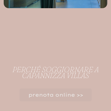
PERCHÉ SOGGIORNARE A
CAPANNIZZA VILLAS​
prenota online >>